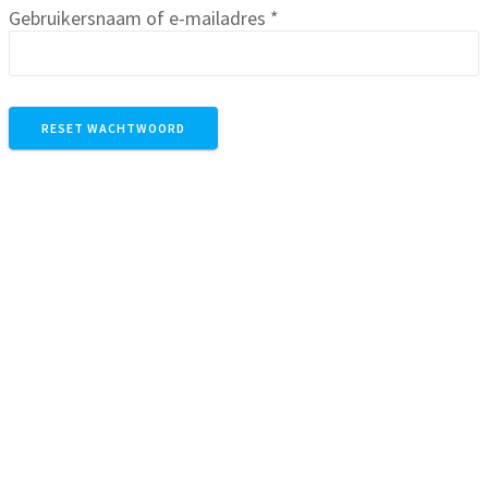
Vereist
Gebruikersnaam of e-mailadres
*
RESET WACHTWOORD
Winkelmand
Aangesloten bij Webshop Trustmark
Just Daily Magnesium