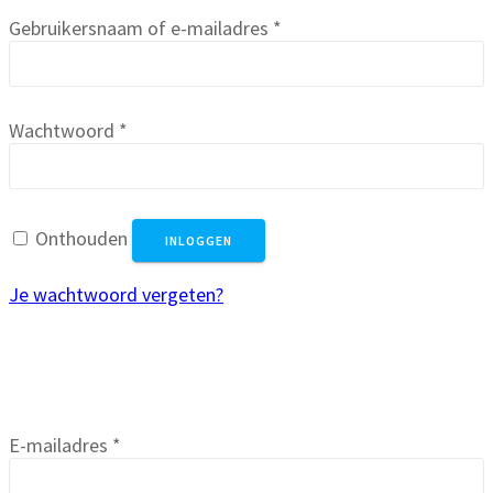
Vereist
Gebruikersnaam of e-mailadres
*
Vereist
Wachtwoord
*
Onthouden
INLOGGEN
Je wachtwoord vergeten?
Registreren
Vereist
E-mailadres
*