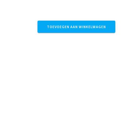
TOEVOEGEN AAN WINKELWAGEN
Winkelmand
Aangesloten bij Webshop Trustmark