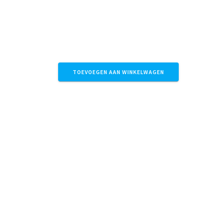
€
17,95
Accessoires
Frisgroene koeltas met bladeren
TOEVOEGEN AAN WINKELWAGEN
←
1
2