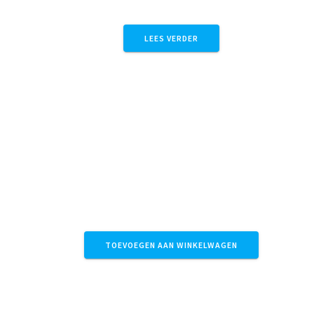
Magnesiumproducten
LEES VERDER
Probeer sample Magnesium
Vlokken (groen)
€
2,95
Magnesiumproducten
TOEVOEGEN AAN WINKELWAGEN