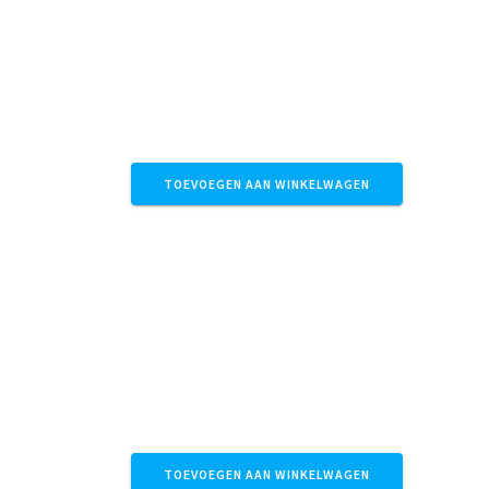
Magnesium Vlokken 10 kg
€
69,95
Magnesiumproducten
TOEVOEGEN AAN WINKELWAGEN
Magnesium Vlokken 4 kg
€
34,95
Magnesiumproducten
TOEVOEGEN AAN WINKELWAGEN