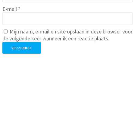
E-mail
*
Mijn naam, e-mail en site opslaan in deze browser voor
de volgende keer wanneer ik een reactie plaats.
Gerelateerde producten
Probeer sample Magnesium
Vlokken (kerst uitvoering)
€
2,95