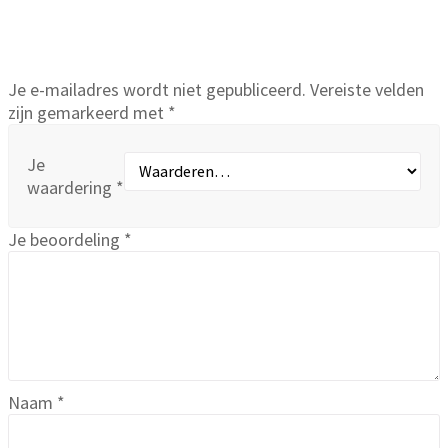
Er zijn nog geen beoordelingen.
Wees de eerste om “Magnesium Vlokken 2 kg” te
beoordelen
Je e-mailadres wordt niet gepubliceerd.
Vereiste velden
zijn gemarkeerd met
*
Je
waardering
*
Je beoordeling
*
Naam
*